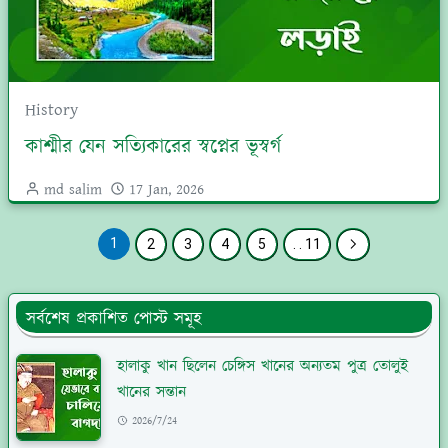
History
কাশ্মীর যেন সত্যিকারের স্বপ্নের ভূস্বর্গ
md salim
17 Jan, 2026
1
2
3
4
5
. . 11
সর্বশেষ প্রকাশিত পোস্ট সমূহ
হালাকু খান ছিলেন চেঙ্গিস খানের অন্যতম পুত্র তোলুই
খানের সন্তান
2026/7/24