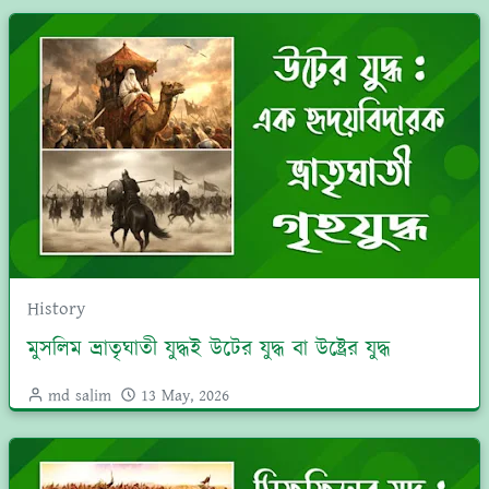
History
মুসলিম ভ্রাতৃঘাতী যুদ্ধই উটের যুদ্ধ বা উষ্ট্রের যুদ্ধ
md salim
13 May, 2026