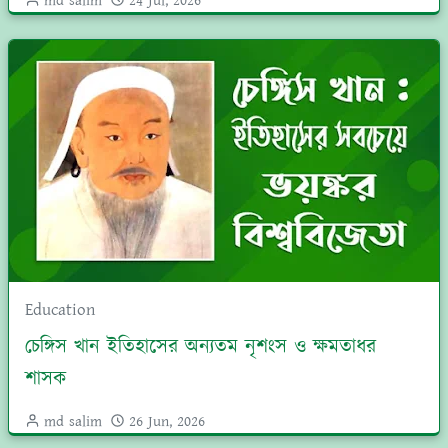
md salim
24 Jul, 2026
Education
চেঙ্গিস খান ইতিহাসের অন্যতম নৃশংস ও ক্ষমতাধর
শাসক
md salim
26 Jun, 2026