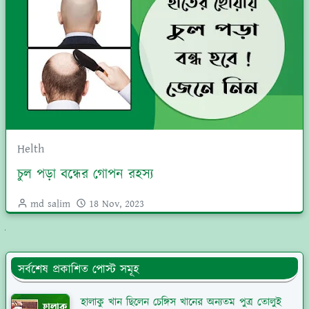
Helth
চুল পড়া বন্ধের গোপন রহস্য
md salim
18 Nov, 2023
ুলো দেখুন
সর্বশেষ প্রকাশিত পোস্ট সমূহ
হালাকু খান ছিলেন চেঙ্গিস খানের অন্যতম পুত্র তোলুই