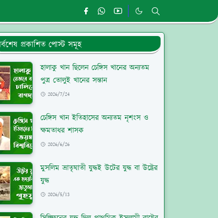
র্বশেষ প্রকাশিত পোস্ট সমূহ
হালাকু খান ছিলেন চেঙ্গিস খানের অন্যতম
পুত্র তোলুই খানের সন্তান
2026/7/24
চেঙ্গিস খান ইতিহাসের অন্যতম নৃশংস ও
ক্ষমতাধর শাসক
2026/6/26
মুসলিম ভ্রাতৃঘাতী যুদ্ধই উটের যুদ্ধ বা উষ্ট্রের
যুদ্ধ
2026/5/13