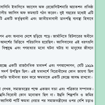
ুসোলিনি ইতালিতে ফ্যাসেস অফ রেভোলিউশনারি আ্যাকশন প্রতিষ্ঠা
ালীয় ফ্যাসিস অফ কমব্যাট গঠন করেন। দুই বছরের মধ্যেই এটি
াটি একটি কর্তৃত্ববাদী এবং জাতীয়তাবাদী ডানপন্থি ব্যবস্থা হিসাবে
স্পেন এবং অন্যান্য দেশে ছড়িয়ে পড়ে। জার্মানিতে হিটলারের অধীনে
 আদর্শের ভিত্তিতে পরিচালিত হয়েছিল। ফ্যাসিবাদের এই ধরণগুলি
 বিশ্বযুদ্ধ এবং গণহত্যার মতো ঘটনা ঘটায় যা মানুষের জীবনে
জম হচ্ছে একটি রাজনৈতিক মতাদর্শ এবং গণআন্দোলন, যেটি ১৯১৯
ে সদর্প উপস্থিত ছিল। এই মতাদর্শে বিরোধীদের কোন জায়গা ছিল
র। ব্যক্তি স্বাধীনতা হরন করে ক্ষমতাকে একটি কেন্দ্রে আবদ্ধ রাখতো।
 লেখক, সমাজতন্ত্রের পক্ষে একজন বক্তা এবং পত্রিকার সম্পাদক।
 ইহুদি-বিরোধী কোন মনোভাব ছিল না। ইহুদি শিল্পপতি ও জমির
াসিস্ট পার্টি ক্ষমতা নেয়ার পর সমাজতন্ত্রীদের ওপর বেশি চড়াও